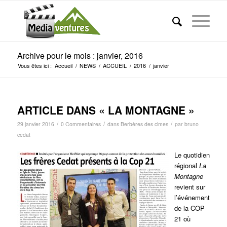
Archive pour le mois : janvier, 2016
Vous êtes ici :
Accueil
/
NEWS
/
ACCUEIL
/
2016
/
janvier
ARTICLE DANS « LA MONTAGNE »
/
/
/
29 janvier 2016
0 Commentaires
dans
Berbères des cimes
par
bruno
cedat
Le quotidien
régional
La
Montagne
revient sur
l’événement
de la COP
21 où