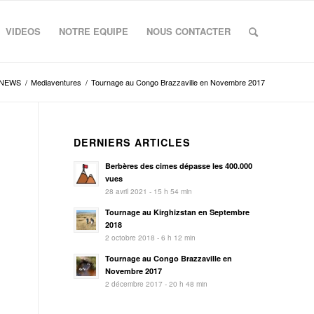
VIDEOS
NOTRE EQUIPE
NOUS CONTACTER
NEWS
/
Mediaventures
/
Tournage au Congo Brazzaville en Novembre 2017
DERNIERS ARTICLES
Berbères des cimes dépasse les 400.000
vues
28 avril 2021 - 15 h 54 min
Tournage au Kirghizstan en Septembre
2018
s
2 octobre 2018 - 6 h 12 min
Tournage au Congo Brazzaville en
Novembre 2017
2 décembre 2017 - 20 h 48 min