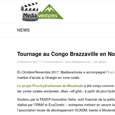
NEWS
Tournage au Congo Brazzaville en N
/
/
/
2 décembre 2017
0 Commentaires
dans
Mediaventures
par
sylvain
En Octobre/Novembre 2017, Mediaventures a accompagné l’
Iram
matière d’accès à l’énergie en zone rurale.
Le projet Pico-hydroliennes de Moulenda
a été conçu comme un
les zones rurales enclavées, dites «off-grid», à partir de pico-hy
Soutenu par le FASEP-Innovation Verte, outil financier de la poli
réalisé par l’IRAM et EcoCinetic – entreprise mettant en oeuvre la 
l’association locale de développement GCADM, basée à Moulend