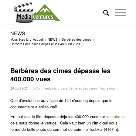
NEWS
Vous êtes ici :
Accueil
/
NEWS
/
Berbères des cimes
/
Berbères des cimes dépasse les 400.000 vues
Berbères des cimes dépasse les
400.000 vues
/
/
/
28 avril 2021
0 Commentaires
dans
Berbères des cimes
par
sylvain
Que d’évolutions au village de Tizi n’oucheg depuis que le
documentaire a été tourné!
En tout cas le film dépasse déjà les 400.000 vues sur
youtube
et
cela nous donne le vertige! Cela vaut bien un clin d’œil sous
forme de belle photo du sommet du coin : le Toubkal (4167m).