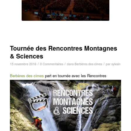
Tournée des Rencontres Montagnes
& Sciences
/
/
/
15 novembre 2016
0 Commentaires
dans
Berbères des cimes
par
sylvain
Berbères des cimes
part en tournée avec les Rencontres