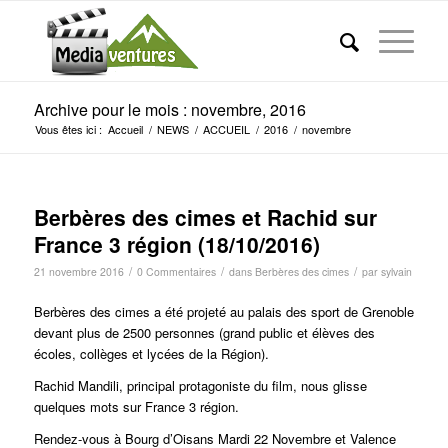
Archive pour le mois : novembre, 2016
Vous êtes ici :
Accueil
/
NEWS
/
ACCUEIL
/
2016
/
novembre
Berbères des cimes et Rachid sur
France 3 région (18/10/2016)
/
/
/
21 novembre 2016
0 Commentaires
dans
Berbères des cimes
par
sylvain
Berbères des cimes a été projeté au palais des sport de Grenoble
devant plus de 2500 personnes (grand public et élèves des
écoles, collèges et lycées de la Région).
Rachid Mandili, principal protagoniste du film, nous glisse
quelques mots sur France 3 région.
Rendez-vous à Bourg d’Oisans Mardi 22 Novembre et Valence