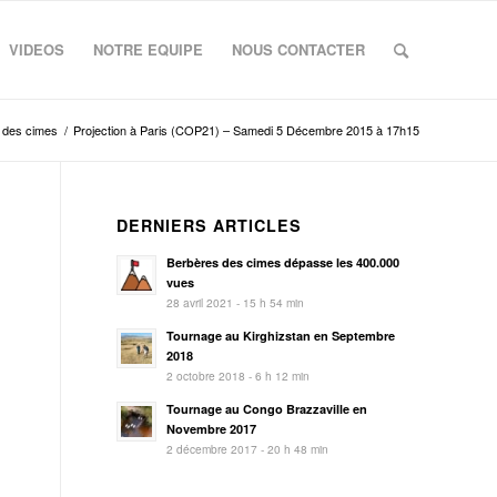
VIDEOS
NOTRE EQUIPE
NOUS CONTACTER
 des cimes
/
Projection à Paris (COP21) – Samedi 5 Décembre 2015 à 17h15
DERNIERS ARTICLES
Berbères des cimes dépasse les 400.000
vues
28 avril 2021 - 15 h 54 min
Tournage au Kirghizstan en Septembre
2018
2 octobre 2018 - 6 h 12 min
Tournage au Congo Brazzaville en
Novembre 2017
2 décembre 2017 - 20 h 48 min