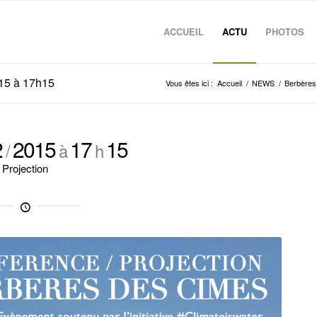
ACCUEIL
ACTU
PHOTOS
15 à 17h15
Vous êtes ici :
Accueil
/
NEWS
/
Berbères
2
2015
17
15
/
à
h
Projection